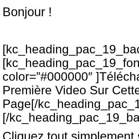
Bonjour !
[kc_heading_pac_19_ba
[kc_heading_pac_19_fon
color=”#000000″ ]Télécha
Première Video Sur Cett
Page[/kc_heading_pac_1
[/kc_heading_pac_19_b
Cliquez tout simplement s