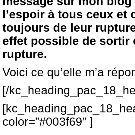
message sur mon blog 
l’espoir à tous ceux et 
toujours de leur ruptur
effet possible de sorti
rupture.
Voici ce qu’elle m’a répo
[/kc_heading_pac_18_he
[kc_heading_pac_18_hea
color=”#003f69″ ]