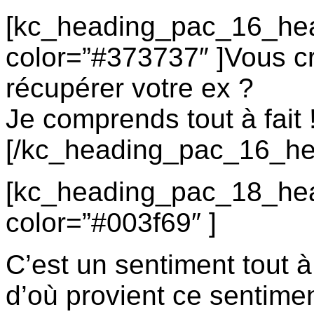
[kc_heading_pac_16_hea
color=”#373737″ ]Vous cr
récupérer votre ex ?
Je comprends tout à fait 
[/kc_heading_pac_16_he
[kc_heading_pac_18_hea
color=”#003f69″ ]
C’est un sentiment tout à 
d’où provient ce sentime